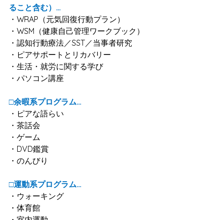
ること含む）…
・WRAP（元気回復行動プラン）
・WSM（健康自己管理ワークブック）
・認知行動療法／SST／当事者研究
・ピアサポートとリカバリー
・生活・就労に関する学び
・パソコン講座
□余暇系プログラム…
・ピアな語らい
・茶話会
・ゲーム
・DVD鑑賞
・のんびり
□運動系プログラム…
・ウォーキング
・体育館
・室内運動