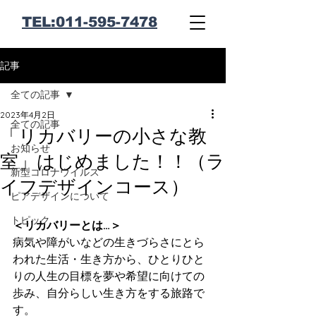
​TEL:011-595-7478
記事
全ての記事
2023年4月2日
全ての記事
「リカバリーの小さな教
お知らせ
室」はじめました！！（ラ
新型コロナウイルス
イフデザインコース）
ピアデザインについて
トピック
＜リカバリーとは…＞
病気や障がいなどの生きづらさにとら
われた生活・生き方から、ひとりひと
りの人生の目標を夢や希望に向けての
歩み、自分らしい生き方をする旅路で
す。