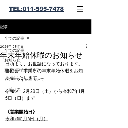
​TEL:011-595-7478
記事
全ての記事
2024年12月11日
全ての記事
年末年始休暇のお知らせ
お知らせ
日頃より、お世話になっております。
新型コロナウイルス
当協会・事業所の年末年始休暇をお知
らせいたします。
ピアデザインについて
トピック
令和6年12月28日（土）から令和7年1月
5日（日）まで
《営業開始日》
令和7年1月6日（月）