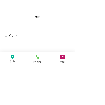
コメント
年末年始のお知らせ
しろくま・しま
この投稿へのコメントは利用でき
なくなりました。詳細はサイト所
ーホルダー【ネ
住所
Phone
Mail
有者にお問い合わせください。
開始しました‼
キャリア・ライフにTEL
ピアスクールにTEL