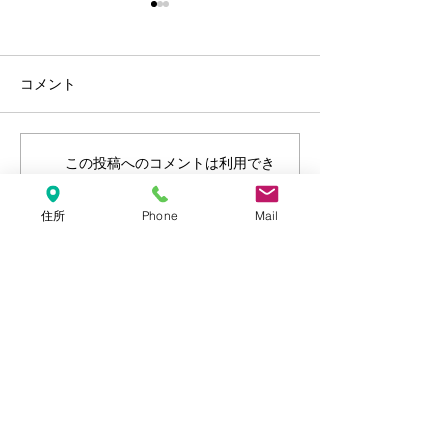
コメント
年末年始のお知らせ
しろくま・しま
この投稿へのコメントは利用でき
なくなりました。詳細はサイト所
ーホルダー【ネ
有者にお問い合わせください。
開始しました‼
住所
Phone
Mail
キャリア・ライフにTEL
ピアスクールにTEL
札幌市指定障害福祉サービス
自立訓練(生活訓練)/就労継続支援B型