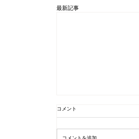
最新記事
多機能型事業所 PEER+design
コメント
における 新型コロナウイルス
一部営業自粛について （11月
日頃より、当事業所のサービスに
23日～）
ご支援いただきありがとうござい
コメントを追加…