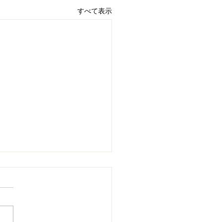
すべて表示
型事業所PEER+design
ける新型コロナウイルス
する指針について
2年4月17日 多機能型事業所
R+design 就労継続支援B型・