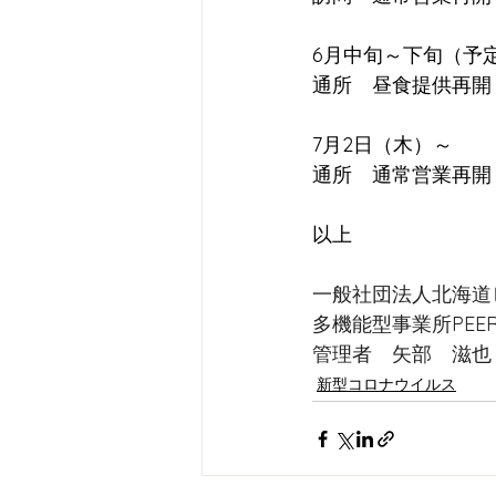
6月中旬～下旬（予
通所　昼食提供再開　1
7月2日（木）～
通所　通常営業再開　1
以上
一般社団法人北海道
多機能型事業所PEER+
管理者　矢部　滋也
新型コロナウイルス