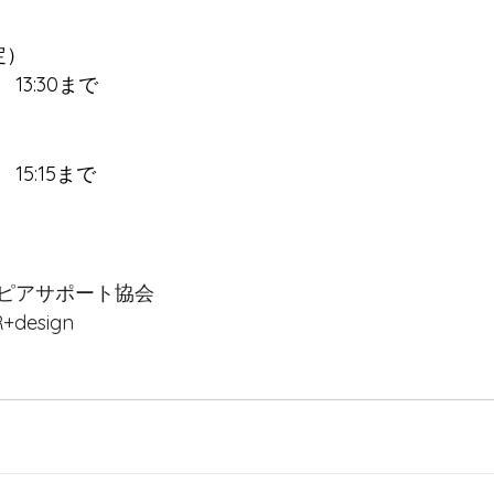
定）
3:30まで
5:15まで
ピアサポート協会
design