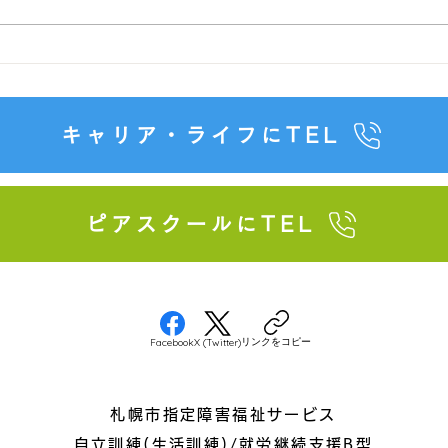
含む感染拡大の状況を鑑み、利用
自立
者並びに職員の罹患防止に努める
れて
ことを目的に、当事業所では令和
さま
2 年 11 月 9 日から 11 月 20 日ま
サポ
で、以下の通り一部営業の自粛等
PEE
を行います。...
也...
キャリア・ライフにTEL
ピアスクールにTEL
リンクをコピー
Facebook
X (Twitter)
札幌市指定障害福祉サービス
自立訓練(生活訓練)/就労継続支援B型