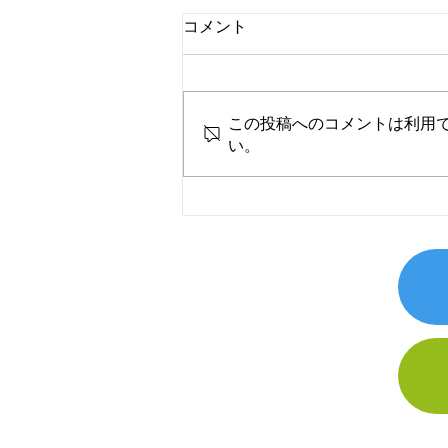
コメント
この投稿へのコメントは利用
い。
ピアスクールより2026年4月
クール、スクール生募集​のご
案内