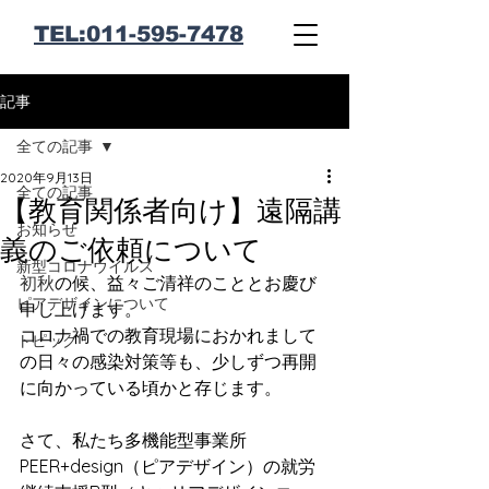
​TEL:011-595-7478
記事
全ての記事
2020年9月13日
全ての記事
【教育関係者向け】遠隔講
お知らせ
義のご依頼について
新型コロナウイルス
初秋
の候、益々ご清祥のこととお慶び
ピアデザインについて
申し上げます。
コロナ禍での教育現場におかれまして
トピック
の日々の感染対策等も、少しずつ再開
に向かっている頃かと存じます。
さて、私たち多機能型事業所
PEER+design（ピアデザイン）の就労