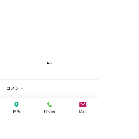
コメント
年末年始のお知らせ
住所
Phone
Mail
しろくま・しま
この投稿へのコメントは利用でき
なくなりました。詳細はサイト所
ーホルダー【ネ
有者にお問い合わせください。
開始しました‼